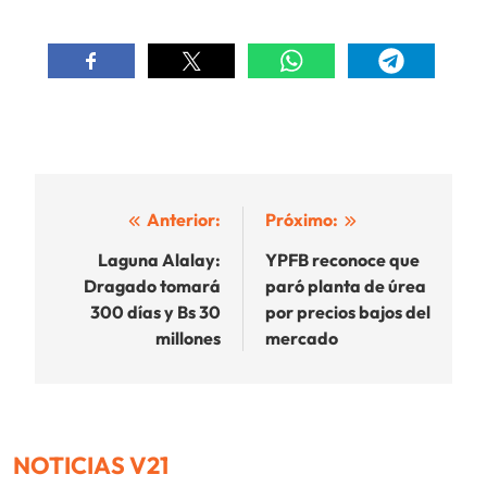
Navegación
Anterior:
Próximo:
de
Laguna Alalay:
YPFB reconoce que
Dragado tomará
paró planta de úrea
entradas
300 días y Bs 30
por precios bajos del
millones
mercado
NOTICIAS V21