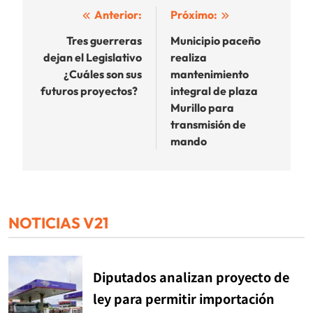
Navegación
Anterior:
Próximo:
de
Tres guerreras
Municipio paceño
dejan el Legislativo
realiza
entradas
¿Cuáles son sus
mantenimiento
futuros proyectos?
integral de plaza
Murillo para
transmisión de
mando
NOTICIAS V21
Diputados analizan proyecto de
ley para permitir importación