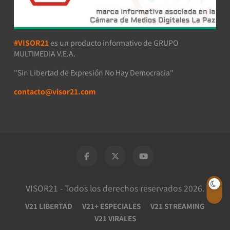
#VISOR21
es un producto informativo de GRUPO
MULTIMEDIA V.E.A.
"Sin Libertad de Expresión No Hay Democracia"
contacto@visor21.com
VISOR21 - Todos los derechos reservados 2026.
V21 LIBERTAD
V21+ ESPECIALES
V21 STREAMING
V21 VIRALES