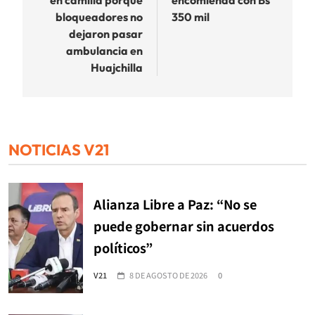
bloqueadores no
350 mil
dejaron pasar
ambulancia en
Huajchilla
NOTICIAS V21
Alianza Libre a Paz: “No se
puede gobernar sin acuerdos
políticos”
V21
8 DE AGOSTO DE 2026
0