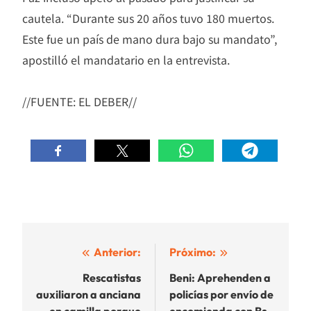
cautela. “Durante sus 20 años tuvo 180 muertos.
Este fue un país de mano dura bajo su mandato”,
apostilló el mandatario en la entrevista.
//FUENTE: EL DEBER//
Navegación
Anterior:
Próximo:
de
Rescatistas
Beni: Aprehenden a
auxiliaron a anciana
policías por envío de
entradas
en camilla porque
encomienda con Bs