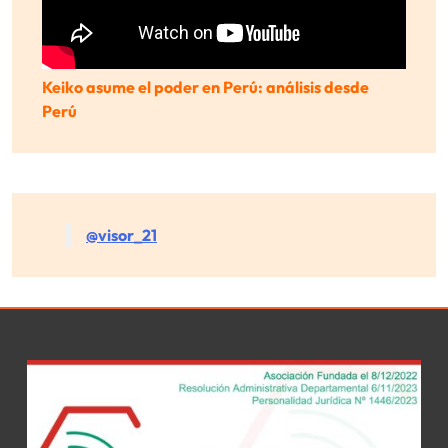
Keiko asume el poder en Perú: análisis desde
Perú
@visor_21