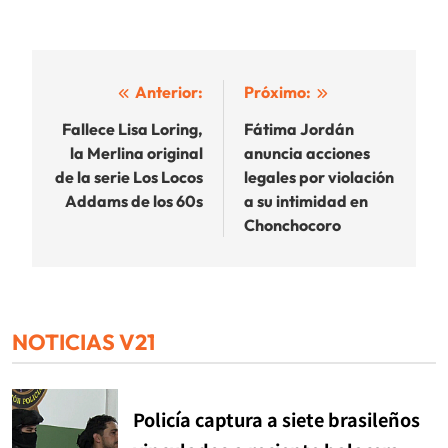
Navegación
Anterior:
Próximo:
de
Fallece Lisa Loring,
Fátima Jordán
la Merlina original
anuncia acciones
entradas
de la serie Los Locos
legales por violación
Addams de los 60s
a su intimidad en
Chonchocoro
NOTICIAS V21
Policía captura a siete brasileños