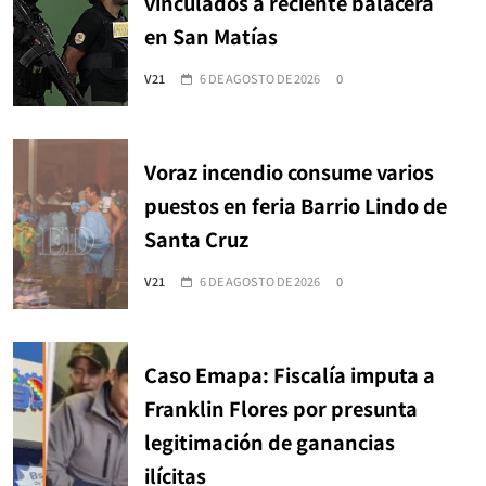
vinculados a reciente balacera
en San Matías
V21
6 DE AGOSTO DE 2026
0
Voraz incendio consume varios
puestos en feria Barrio Lindo de
Santa Cruz
V21
6 DE AGOSTO DE 2026
0
Caso Emapa: Fiscalía imputa a
Franklin Flores por presunta
legitimación de ganancias
ilícitas