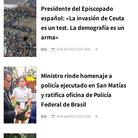
Presidente del Episcopado
español: «La invasión de Ceuta
es un test. La demografía es un
arma»
V21
5 DE AGOSTO DE 2026
0
Ministro rinde homenaje a
policía ejecutado en San Matías
y ratifica oficina de Policía
Federal de Brasil
V21
4 DE AGOSTO DE 2026
0