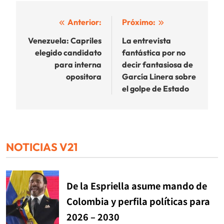
Navegación
Anterior:
Próximo:
de
Venezuela: Capriles
La entrevista
elegido candidato
fantástica por no
entradas
para interna
decir fantasiosa de
opositora
García Linera sobre
el golpe de Estado
NOTICIAS V21
De la Espriella asume mando de
Colombia y perfila políticas para
2026 – 2030