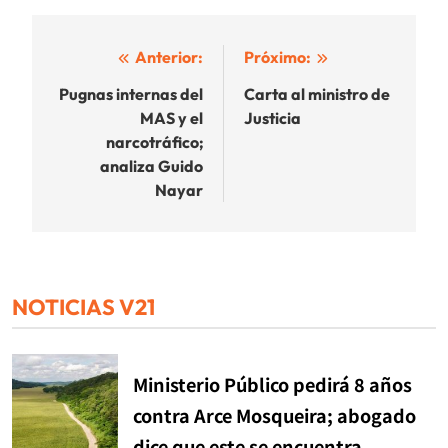
Navegación
Anterior:
Próximo:
de
Pugnas internas del
Carta al ministro de
MAS y el
Justicia
entradas
narcotráfico;
analiza Guido
Nayar
NOTICIAS V21
Ministerio Público pedirá 8 años
contra Arce Mosqueira; abogado
dice que este se encuentra