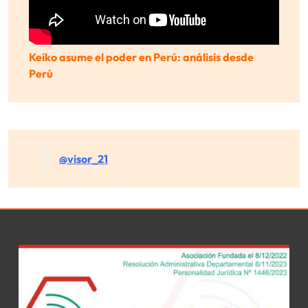
Keiko asume el poder en Perú: análisis desde
Perú
@visor_21