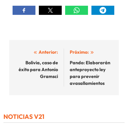
Navegación
Anterior:
Próximo:
de
Bolivia, caso de
Pando: Elaborarán
éxito para Antonio
anteproyecto ley
entradas
Gramsci
para prevenir
avasallamientos
NOTICIAS V21