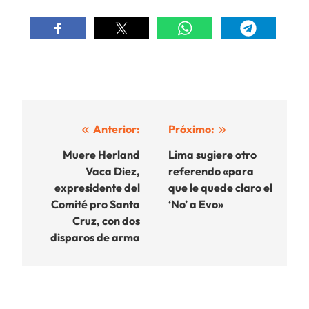
Navegación
Anterior:
Próximo:
de
Muere Herland
Lima sugiere otro
Vaca Diez,
referendo «para
entradas
expresidente del
que le quede claro el
Comité pro Santa
‘No’ a Evo»
Cruz, con dos
disparos de arma