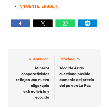
///FUENTE: ERBOL///
Navegación
Anterior:
Próximo:
de
Mineros
Alcalde Arias
cooperativistas
cuestiona posible
entradas
reflejan una nueva
aumento del precio
oligarquía
del pan en La Paz
extractivista y
ecocida