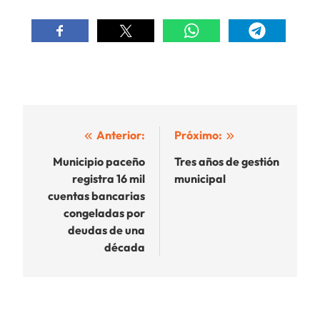
Navegación
Anterior:
Próximo:
de
Municipio paceño
Tres años de gestión
registra 16 mil
municipal
entradas
cuentas bancarias
congeladas por
deudas de una
década