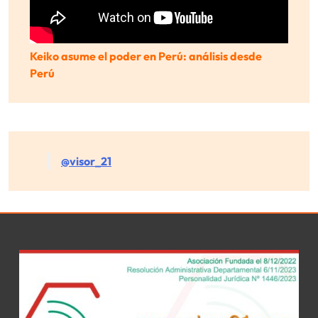
Keiko asume el poder en Perú: análisis desde
Perú
@visor_21