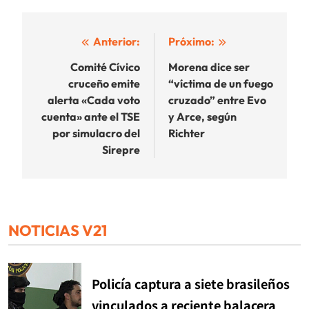
Navegación
Anterior:
Próximo:
de
Comité Cívico
Morena dice ser
cruceño emite
“víctima de un fuego
entradas
alerta «Cada voto
cruzado” entre Evo
cuenta» ante el TSE
y Arce, según
por simulacro del
Richter
Sirepre
NOTICIAS V21
Policía captura a siete brasileños
vinculados a reciente balacera