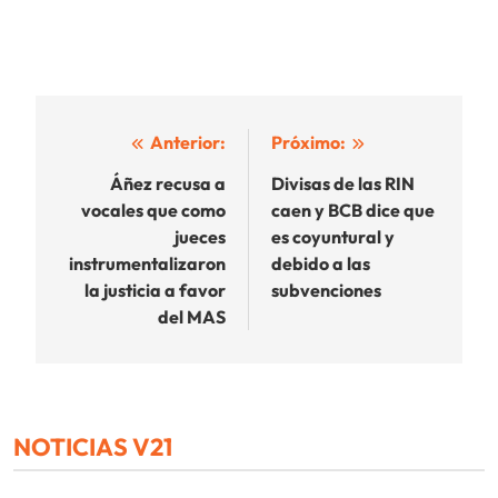
Navegación
Anterior:
Próximo:
de
Áñez recusa a
Divisas de las RIN
vocales que como
caen y BCB dice que
entradas
jueces
es coyuntural y
instrumentalizaron
debido a las
la justicia a favor
subvenciones
del MAS
NOTICIAS V21