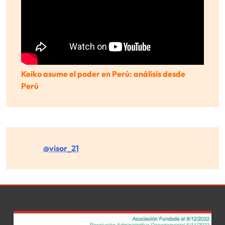
Keiko asume el poder en Perú: análisis desde
Perú
@visor_21