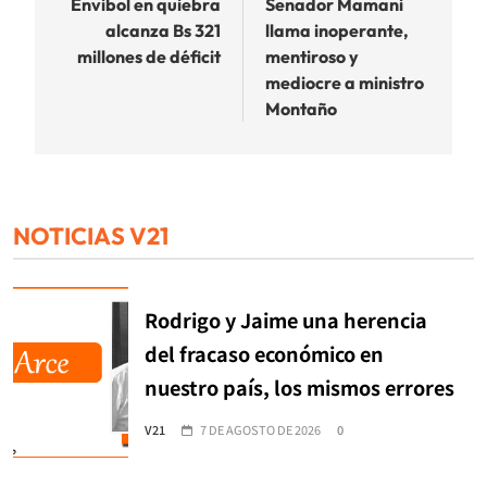
de
Envibol en quiebra
Senador Mamani
alcanza Bs 321
llama inoperante,
entradas
millones de déficit
mentiroso y
mediocre a ministro
Montaño
NOTICIAS V21
Rodrigo y Jaime una herencia
del fracaso económico en
nuestro país, los mismos errores
V21
7 DE AGOSTO DE 2026
0