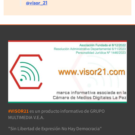
@visor_21
#VISOR21
es un producto informativo de GRUPO
MULTIMEDIA V.E.A.
"Sin Libertad de Expresión No Hay Democracia"