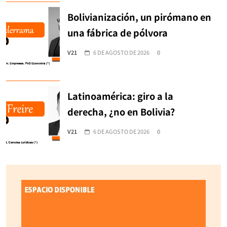
Bolivianización, un pirómano en
una fábrica de pólvora
V21
6 DE AGOSTO DE 2026
0
Latinoamérica: giro a la
derecha, ¿no en Bolivia?
V21
6 DE AGOSTO DE 2026
0