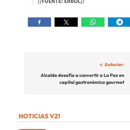
//FUENTE: ERBOL//
Navegación
Anterior:
de
Alcalde desafía a convertir a La Paz en
capital gastronómica gourmet
entradas
NOTICIAS V21