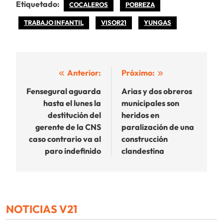
Etiquetado:
COCALEROS
POBREZA
TRABAJO INFANTIL
VISOR21
YUNGAS
Navegación
Anterior:
Próximo:
de
Fensegural aguarda
Arias y dos obreros
hasta el lunes la
municipales son
entradas
destitución del
heridos en
gerente de la CNS
paralización de una
caso contrario va al
construcción
paro indefinido
clandestina
NOTICIAS V21