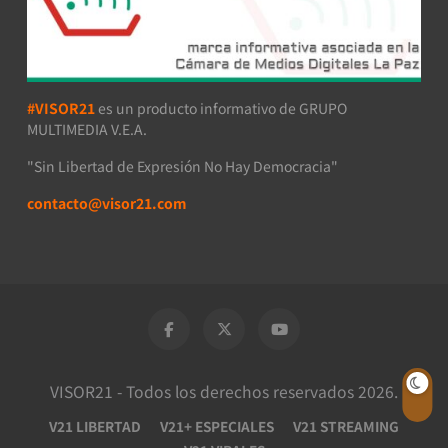
#VISOR21
es un producto informativo de GRUPO
MULTIMEDIA V.E.A.
"Sin Libertad de Expresión No Hay Democracia"
contacto@visor21.com
VISOR21 - Todos los derechos reservados 2026.
V21 LIBERTAD
V21+ ESPECIALES
V21 STREAMING