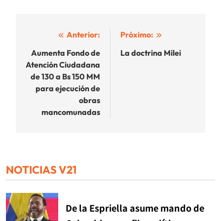
Navegación
Anterior:
Próximo:
de
Aumenta Fondo de
La doctrina Milei
Atención Ciudadana
entradas
de 130 a Bs 150 MM
para ejecución de
obras
mancomunadas
NOTICIAS V21
De la Espriella asume mando de