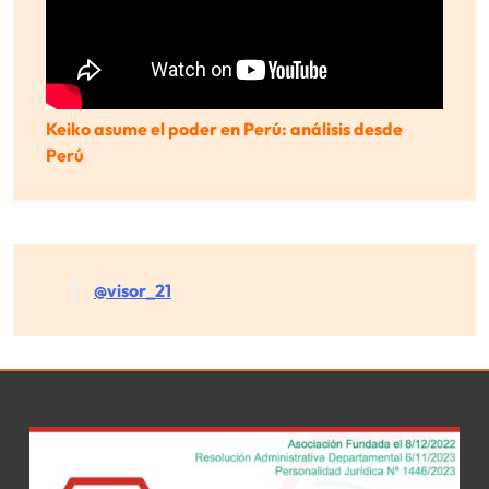
Keiko asume el poder en Perú: análisis desde
Perú
@visor_21