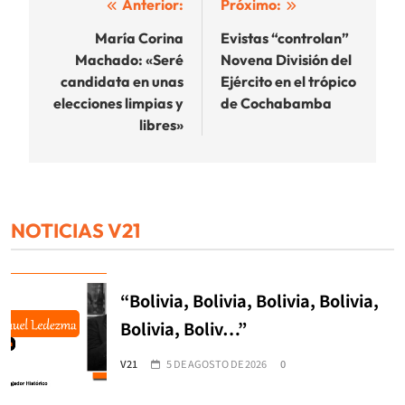
Navegación
Anterior:
Próximo:
de
María Corina
Evistas “controlan”
Machado: «Seré
Novena División del
entradas
candidata en unas
Ejército en el trópico
elecciones limpias y
de Cochabamba
libres»
NOTICIAS V21
“Bolivia, Bolivia, Bolivia, Bolivia,
Bolivia, Boliv…”
V21
5 DE AGOSTO DE 2026
0