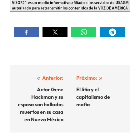
Navegación
Anterior:
Próximo:
de
Actor Gene
El litio y el
Hackman y su
capitalismo de
entradas
esposa son hallados
mafia
muertos en su casa
en Nuevo México