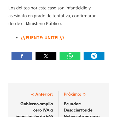
Los delitos por este caso son infanticidio y
asesinato en grado de tentativa, confirmaron
desde el Ministerio Público.
///FUENTE: UNITEL///
Navegación
Anterior:
Próximo:
de
Gobierno amplía
Ecuador:
cero IVA a
Desaciertos de
entradas
importación de 465
Noboa abren paso