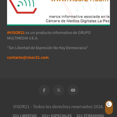
#VISOR21
es un producto informativo de GRUPO
MULTIMEDIA V.E.A.
"Sin Libertad de Expresión No Hay Democracia"
contacto@visor21.com
VISOR21 - Todos los derechos reservados 2026.
V21 LIBERTAD
V21+ ESPECIALES
V21 STREAMING