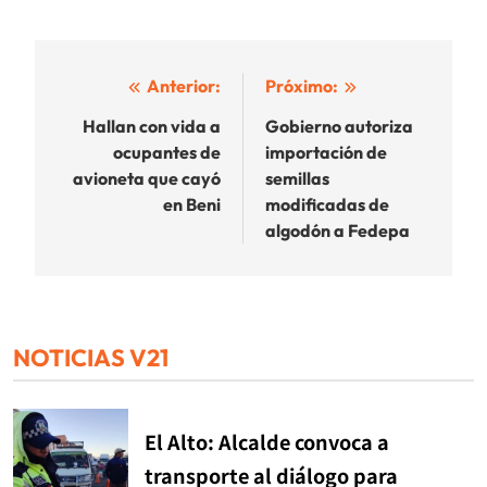
Navegación
Anterior:
Próximo:
de
Hallan con vida a
Gobierno autoriza
ocupantes de
importación de
entradas
avioneta que cayó
semillas
en Beni
modificadas de
algodón a Fedepa
NOTICIAS V21
El Alto: Alcalde convoca a
transporte al diálogo para