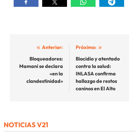
Navegación
Anterior:
Próximo:
de
Bloqueadores:
Biocidio y atentado
Mamani se declara
contra la salud:
entradas
«en la
INLASA confirma
clandestinidad»
hallazgo de restos
caninos en El Alto
NOTICIAS V21