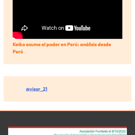
Keiko asume el poder en Perú: análisis desde
Perú
@visor_21