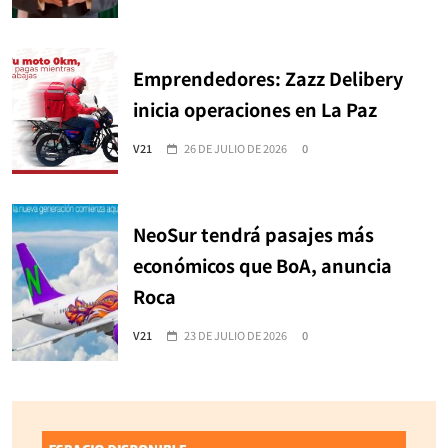
Emprendedores: Zazz Delibery
inicia operaciones en La Paz
V21
26 DE JULIO DE 2026
0
NeoSur tendrá pasajes más
económicos que BoA, anuncia
Roca
V21
23 DE JULIO DE 2026
0