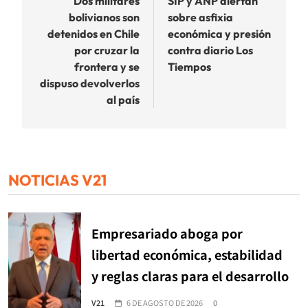
de
Dos militares
SIP y ANP alertan
bolivianos son
sobre asfixia
entradas
detenidos en Chile
económica y presión
por cruzar la
contra diario Los
frontera y se
Tiempos
dispuso devolverlos
al país
NOTICIAS V21
Empresariado aboga por
libertad económica, estabilidad
y reglas claras para el desarrollo
V21
6 DE AGOSTO DE 2026
0