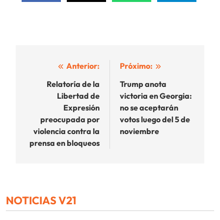
Navegación
Anterior:
Próximo:
de
Relatoría de la
Trump anota
Libertad de
victoria en Georgia:
entradas
Expresión
no se aceptarán
preocupada por
votos luego del 5 de
violencia contra la
noviembre
prensa en bloqueos
NOTICIAS V21