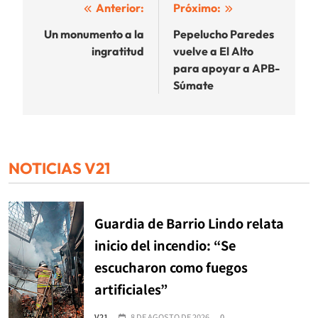
Navegación
Anterior:
Próximo:
de
Un monumento a la
Pepelucho Paredes
ingratitud
vuelve a El Alto
entradas
para apoyar a APB-
Súmate
NOTICIAS V21
Guardia de Barrio Lindo relata
inicio del incendio: “Se
escucharon como fuegos
artificiales”
V21
8 DE AGOSTO DE 2026
0