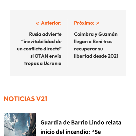
Navegación
Anterior:
Próximo:
de
Rusia advierte
Coimbra y Guzmán
“inevitabilidad de
llegan a Beni tras
entradas
un conflicto directo”
recuperar su
si OTAN envía
libertad desde 2021
tropas a Ucrania
NOTICIAS V21
Guardia de Barrio Lindo relata
inicio del incendio: “Se