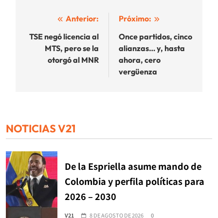
Navegación
Anterior:
Próximo:
de
TSE negó licencia al
Once partidos, cinco
MTS, pero se la
alianzas… y, hasta
entradas
otorgó al MNR
ahora, cero
vergüenza
NOTICIAS V21
De la Espriella asume mando de
Colombia y perfila políticas para
2026 – 2030
V21
8 DE AGOSTO DE 2026
0