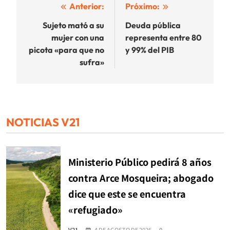
Navegación
Anterior:
Próximo:
de
Sujeto mató a su
Deuda pública
mujer con una
representa entre 80
entradas
picota «para que no
y 99% del PIB
sufra»
NOTICIAS V21
Ministerio Público pedirá 8 años
contra Arce Mosqueira; abogado
dice que este se encuentra
«refugiado»
V21
4 DE AGOSTO DE 2026
0