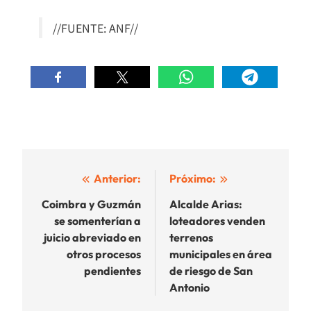
//FUENTE: ANF//
Navegación
Anterior:
Próximo:
de
Coimbra y Guzmán
Alcalde Arias:
se somenterían a
loteadores venden
entradas
juicio abreviado en
terrenos
otros procesos
municipales en área
pendientes
de riesgo de San
Antonio