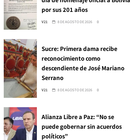
por sus 201 años
V21
8 DE AGOSTO DE 2026
0
Sucre: Primera dama recibe
reconocimiento como
descendiente de José Mariano
Serrano
V21
8 DE AGOSTO DE 2026
0
Alianza Libre a Paz: “No se
puede gobernar sin acuerdos
políticos”