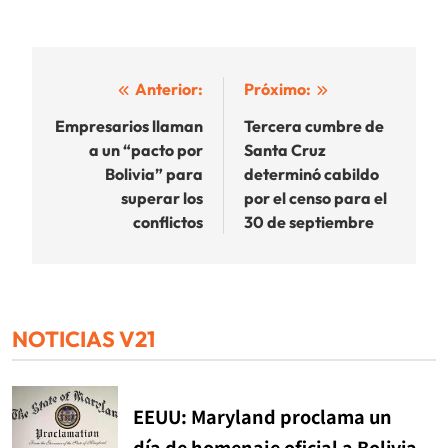
Navegación
Anterior:
Próximo:
de
Empresarios llaman
Tercera cumbre de
a un “pacto por
Santa Cruz
entradas
Bolivia” para
determinó cabildo
superar los
por el censo para el
conflictos
30 de septiembre
NOTICIAS V21
EEUU: Maryland proclama un
día de homenaje oficial a Bolivia