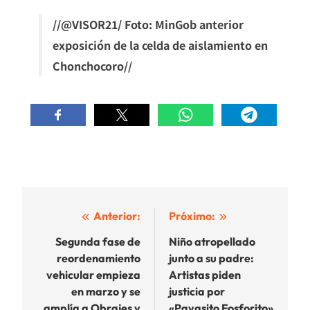
//@VISOR21/ Foto: MinGob anterior
exposición de la celda de aislamiento en
Chonchocoro//
Navegación
Anterior:
Próximo:
de
Segunda fase de
Niño atropellado
reordenamiento
junto a su padre:
entradas
vehicular empieza
Artistas piden
en marzo y se
justicia por
amplía a Obrajes y
«Payasito Fosforito»