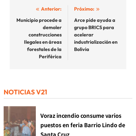
Navegación
Anterior:
Próximo:
de
Municipio procede a
Arce pide ayuda a
demoler
grupo BRICS para
entradas
construcciones
acelerar
Ilegales en áreas
industrialización en
forestales de la
Bolivia
Periférica
NOTICIAS V21
Voraz incendio consume varios
puestos en feria Barrio Lindo de
Santa Cruz