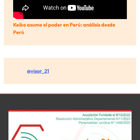
Keiko asume el poder en Perú: análisis desde
Perú
@visor_21