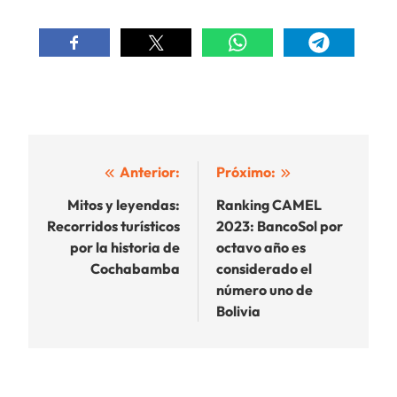
Navegación
Anterior:
Próximo:
de
Mitos y leyendas:
Ranking CAMEL
Recorridos turísticos
2023: BancoSol por
entradas
por la historia de
octavo año es
Cochabamba
considerado el
número uno de
Bolivia