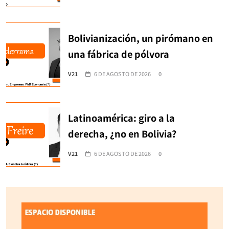
Bolivianización, un pirómano en
una fábrica de pólvora
V21
6 DE AGOSTO DE 2026
0
Latinoamérica: giro a la
derecha, ¿no en Bolivia?
V21
6 DE AGOSTO DE 2026
0