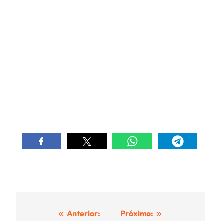
Navegación
Anterior:
Próximo: