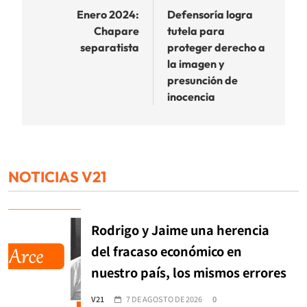
de
Enero 2024:
Defensoría logra
Chapare
tutela para
entradas
separatista
proteger derecho a
la imagen y
presunción de
inocencia
NOTICIAS V21
Rodrigo y Jaime una herencia
del fracaso económico en
nuestro país, los mismos errores
V21
7 DE AGOSTO DE 2026
0