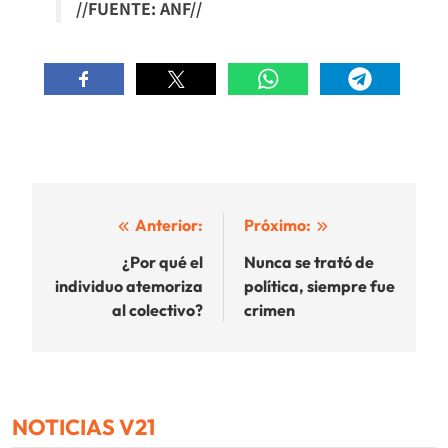
//FUENTE: ANF//
Navegación
Anterior:
Próximo:
de
¿Por qué el
Nunca se trató de
individuo atemoriza
política, siempre fue
entradas
al colectivo?
crimen
NOTICIAS V21