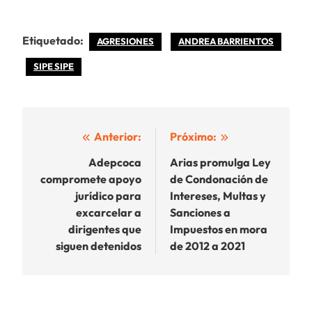
Etiquetado:
AGRESIONES
ANDREA BARRIENTOS
SIPE SIPE
Navegación
Anterior:
Próximo:
de
Adepcoca
Arias promulga Ley
compromete apoyo
de Condonación de
entradas
jurídico para
Intereses, Multas y
excarcelar a
Sanciones a
dirigentes que
Impuestos en mora
siguen detenidos
de 2012 a 2021