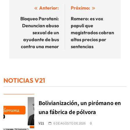
Navegación
Anterior:
Próximo:
de
Bloqueo Parotani:
Romero: es vox
Denuncian abuso
populi que
entradas
sexual de un
magistrados cobran
ayudante de bus
altos precios por
contra una menor
sentencias
NOTICIAS V21
Bolivianización, un pirómano en
una fábrica de pólvora
V21
6 DE AGOSTO DE 2026
0