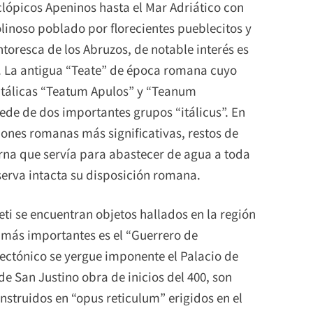
iclópicos Apeninos hasta el Mar Adriático con
olinoso poblado por florecientes pueblecitos y
ntoresca de los Abruzos, de notable interés es
d. La antigua “Teate” de época romana cuyo
itálicas “Teatum Apulos” y “Teanum
de de dos importantes grupos “itálicus”. En
iones romanas más significativas, restos de
erna que servía para abastecer de agua a toda
nserva intacta su disposición romana.
ti se encuentran objetos hallados en la región
os más importantes es el “Guerrero de
itectónico se yergue imponente el Palacio de
de San Justino obra de inicios del 400, son
truidos en “opus reticulum” erigidos en el