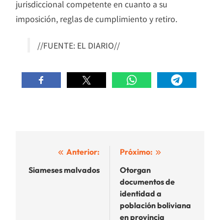
jurisdiccional competente en cuanto a su
imposición, reglas de cumplimiento y retiro.
//FUENTE: EL DIARIO//
Navegación
Anterior:
Próximo:
de
Siameses malvados
Otorgan
documentos de
entradas
identidad a
población boliviana
en provincia