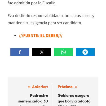
fue admitida por la Fiscalía.
Evo deslindó responsabilidad sobre estos casos y
mantiene su exigencia para ser candidato.
///FUENTE: EL DEBER///
Navegación
Anterior:
Próximo:
de
Padrastro
Gobierno asegura
sentenciado a 30
que Bolivia adoptó
entradas