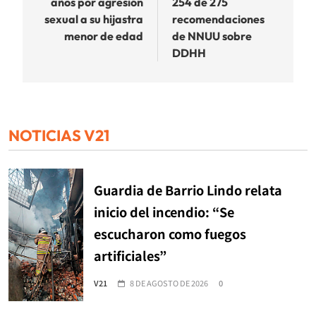
años por agresión
254 de 275
sexual a su hijastra
recomendaciones
menor de edad
de NNUU sobre
DDHH
NOTICIAS V21
Guardia de Barrio Lindo relata
inicio del incendio: “Se
escucharon como fuegos
artificiales”
V21
8 DE AGOSTO DE 2026
0