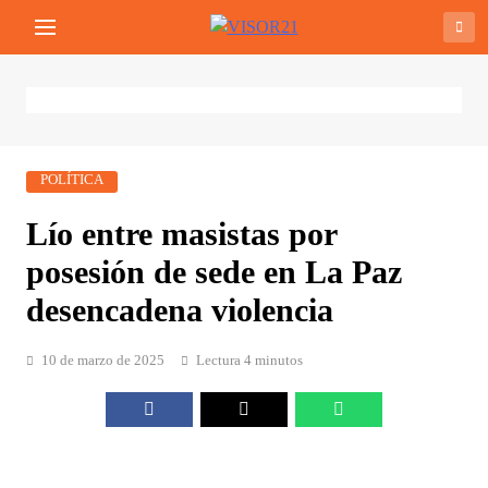
Saltar
VISOR21
Periodismo Y Libertad
al
contenido
POLÍTICA
Lío entre masistas por
posesión de sede en La Paz
desencadena violencia
10 de marzo de 2025
Lectura 4 minutos