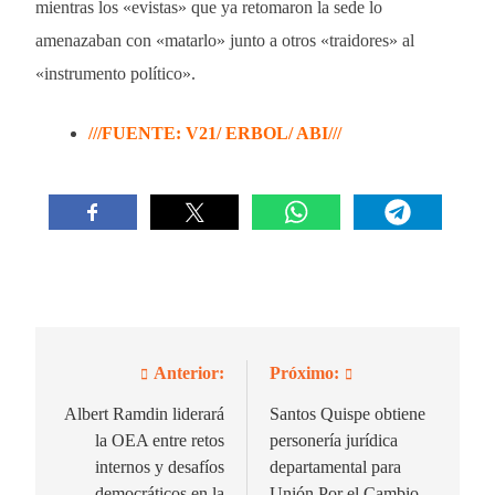
mientras los «evistas» que ya retomaron la sede lo
amenazaban con «matarlo» junto a otros «traidores» al
«instrumento político».
///FUENTE: V21/ ERBOL/ ABI///
Anterior:
Próximo:
Navegación
de
Albert Ramdin liderará
Santos Quispe obtiene
la OEA entre retos
personería jurídica
entradas
internos y desafíos
departamental para
democráticos en la
Unión Por el Cambio