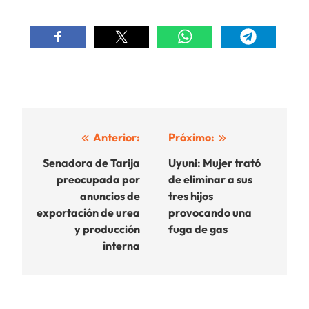
Navegación
Anterior:
Próximo:
de
Senadora de Tarija
Uyuni: Mujer trató
preocupada por
de eliminar a sus
entradas
anuncios de
tres hijos
exportación de urea
provocando una
y producción
fuga de gas
interna