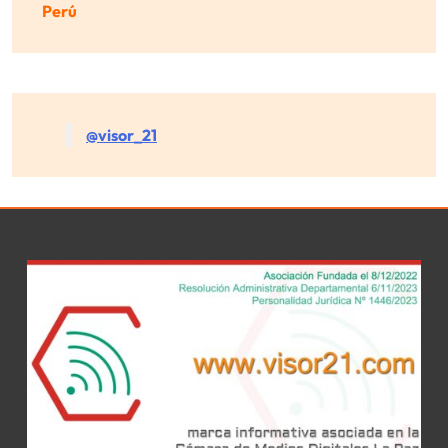
Perú
@visor_21