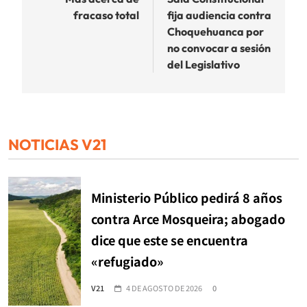
de
fracaso total
fija audiencia contra
entradas
Choquehuanca por
no convocar a sesión
del Legislativo
NOTICIAS V21
Ministerio Público pedirá 8 años
contra Arce Mosqueira; abogado
dice que este se encuentra
«refugiado»
V21
4 DE AGOSTO DE 2026
0