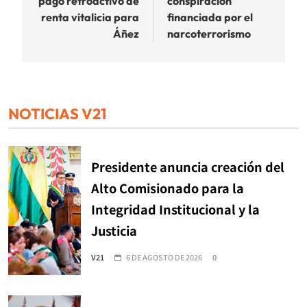
pago retroactivo de
conspiración
renta vitalicia para
financiada por el
Áñez
narcoterrorismo
NOTICIAS V21
Presidente anuncia creación del
Alto Comisionado para la
Integridad Institucional y la
Justicia
V21
6 DE AGOSTO DE 2026
0