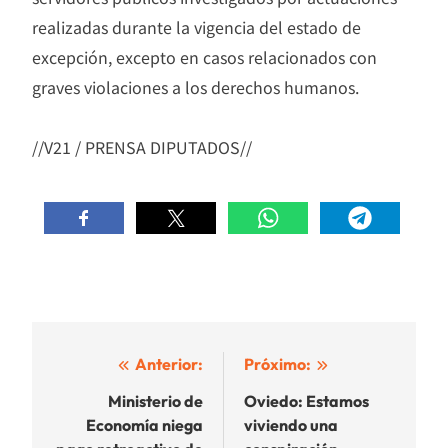
realizadas durante la vigencia del estado de
excepción, excepto en casos relacionados con
graves violaciones a los derechos humanos.
//V21 / PRENSA DIPUTADOS//
Navegación
Anterior:
Próximo:
de
Ministerio de
Oviedo: Estamos
Economía niega
viviendo una
entradas