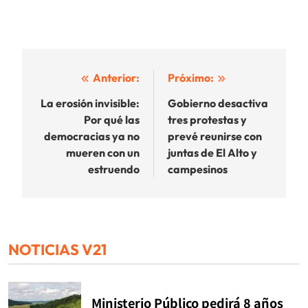
Navegación
Anterior:
Próximo:
de
La erosión invisible:
Gobierno desactiva
Por qué las
tres protestas y
entradas
democracias ya no
prevé reunirse con
mueren con un
juntas de El Alto y
estruendo
campesinos
NOTICIAS V21
Ministerio Público pedirá 8 años