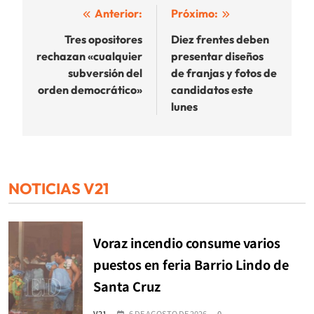
Navegación
Anterior:
Próximo:
de
Tres opositores
Diez frentes deben
rechazan «cualquier
presentar diseños
entradas
subversión del
de franjas y fotos de
orden democrático»
candidatos este
lunes
NOTICIAS V21
Voraz incendio consume varios
puestos en feria Barrio Lindo de
Santa Cruz
V21
6 DE AGOSTO DE 2026
0