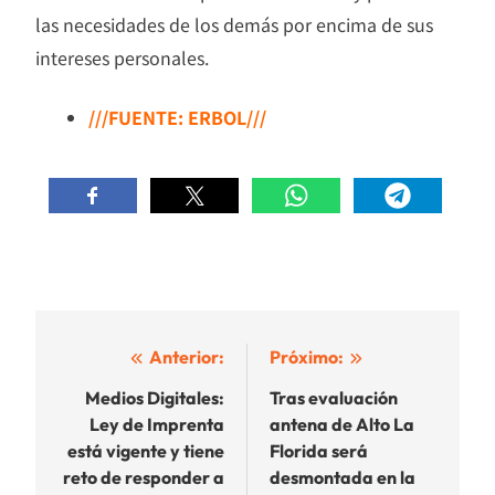
las necesidades de los demás por encima de sus
intereses personales.
///FUENTE: ERBOL///
Navegación
Anterior:
Próximo:
de
Medios Digitales:
Tras evaluación
Ley de Imprenta
antena de Alto La
entradas
está vigente y tiene
Florida será
reto de responder a
desmontada en la