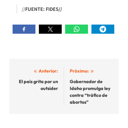
//
FUENTE: FIDES//
Navegación
Anterior:
Próximo:
de
El país grita por un
Gobernador de
outsider
Idaho promulga ley
entradas
contra “tráfico de
abortos”