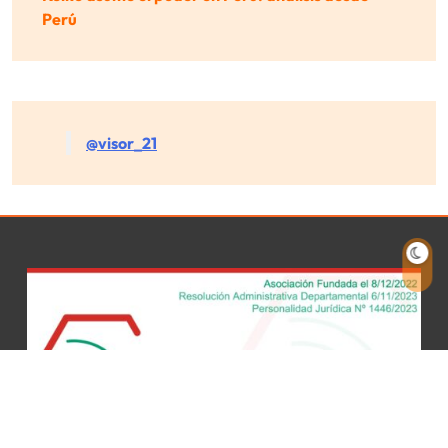
Perú
@visor_21