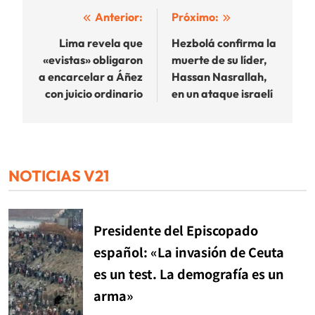
Navegación
Anterior:
Próximo:
de
Lima revela que
Hezbolá confirma la
«evistas» obligaron
muerte de su líder,
entradas
a encarcelar a Áñez
Hassan Nasrallah,
con juicio ordinario
en un ataque israelí
NOTICIAS V21
Presidente del Episcopado
español: «La invasión de Ceuta
es un test. La demografía es un
arma»